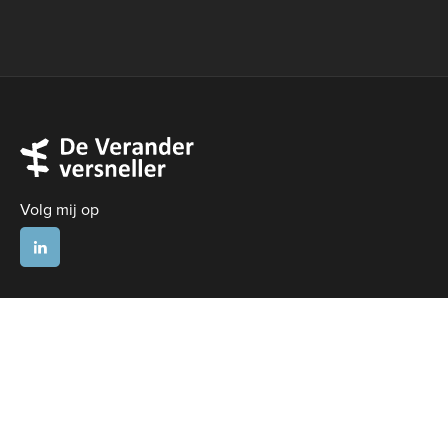
Volg mij op
Sitemap
Verandervierdaagse
Diensten
Downloads
Contact