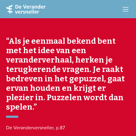
Over de boeken
“Als je eenmaal bekend bent
Verandervierdaagse
met het idee van een
veranderverhaal, herken je
Downloads
terugkerende vragen. Je raakt
Diensten
bedreven in het gepuzzel, gaat
ervan houden en krijgt er
Blog
plezier in. Puzzelen wordt dan
Contact
spelen.”
Veranderjungle
De Veranderversneller, p.87
Verandermonitor